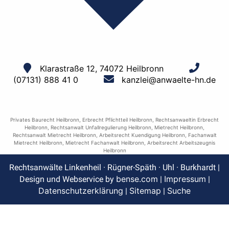
Klarastraße 12, 74072 Heilbronn
(07131) 888 41 0
kanzlei@anwaelte-hn.de
Privates Baurecht Heilbronn
,
Erbrecht Pflichtteil Heilbronn
,
Rechtsanwaeltin Erbrecht
Heilbronn
,
Rechtsanwalt Unfallregulierung Heilbronn
,
Mietrecht Heilbronn
,
Rechtsanwalt Mietrecht Heilbronn
,
Arbeitsrecht Kuendigung Heilbronn
,
Fachanwalt
Mietrecht Heilbronn
,
Mietrecht Fachanwalt Heilbronn
,
Arbeitsrecht Arbeitszeugnis
Heilbronn
Rechtsanwälte Linkenheil · Rügner-Späth · Uhl · Burkhardt |
bense.com
Impressum
Design und Webservice by
|
|
Datenschutzerklärung
Sitemap
Suche
|
|