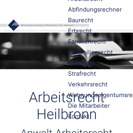
Abfindungsrechner
Baurecht
Erbrecht
Familienrecht
Immobilienrecht
Mietrecht
Strafrecht
Verkehrsrecht
Arbeitsrecht
Wohnungseigentumsre
Die Mitarbeiter
Heilbronn
Kontakt