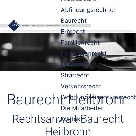
Abfindungsrechner
Baurecht
Erbrecht
Familienrecht
Immobilienrecht
Mietrecht
Strafrecht
Verkehrsrecht
Baurecht Heilbronn
Wohnungseigentumsrecht
Die Mitarbeiter
Rechtsanwalt Baurecht
Kontakt
Heilbronn