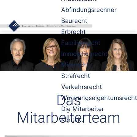
Abfindungsrechner
Baurecht
Erbrecht
Familienrecht
Immobilienrecht
Mietrecht
Strafrecht
Verkehrsrecht
Das
Wohnungseigentumsrecht
Die Mitarbeiter
Mitarbeiterteam
Kontakt