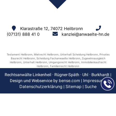
Klarastraße 12, 74072 Heilbronn
(07131) 888 41 0
kanzlei@anwaelte-hn.de
Testament Heilbronn
,
Mietrecht Heilbronn
,
Unterhalt Scheidung Heilbronn
,
Privates
Baurecht Heilbronn
,
Scheidung Fachanwaelte Heilbronn
,
Zugewinnausgleich
Heilbronn
,
Unterhalt Heilbronn
,
Umgangsrecht Heilbronn
,
Immobilienkaufrecht
Heilbronn
,
Familienrecht Heilbronn
Rechtsanwälte Linkenheil · Rügner-Späth · Uhl · Burkhardt |
bense.com
Impressum
Design und Webservice by
|
|
Datenschutzerklärung
Sitemap
Suche
|
|