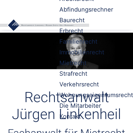
Abfindungsrechner
Baurecht
Erbrecht
Familienrecht
Immobilienrecht
Mietrecht
Strafrecht
Verkehrsrecht
Rechtsanwalt
Wohnungseigentumsrecht
Die Mitarbeiter
Jürgen Linkenheil
Kontakt