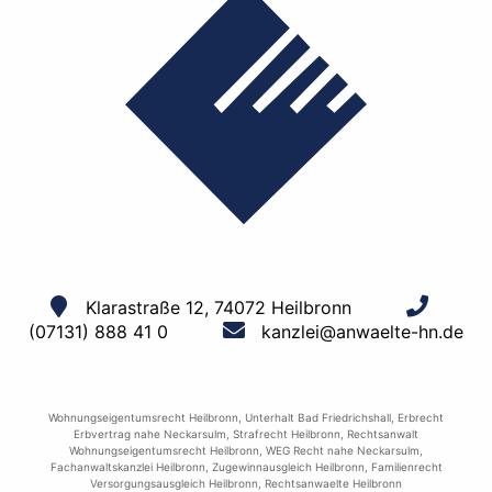
Klarastraße 12, 74072 Heilbronn
(07131) 888 41 0
kanzlei@anwaelte-hn.de
Wohnungseigentumsrecht Heilbronn
,
Unterhalt Bad Friedrichshall
,
Erbrecht
Erbvertrag nahe Neckarsulm
,
Strafrecht Heilbronn
,
Rechtsanwalt
Wohnungseigentumsrecht Heilbronn
,
WEG Recht nahe Neckarsulm
,
Fachanwaltskanzlei Heilbronn
,
Zugewinnausgleich Heilbronn
,
Familienrecht
Versorgungsausgleich Heilbronn
,
Rechtsanwaelte Heilbronn