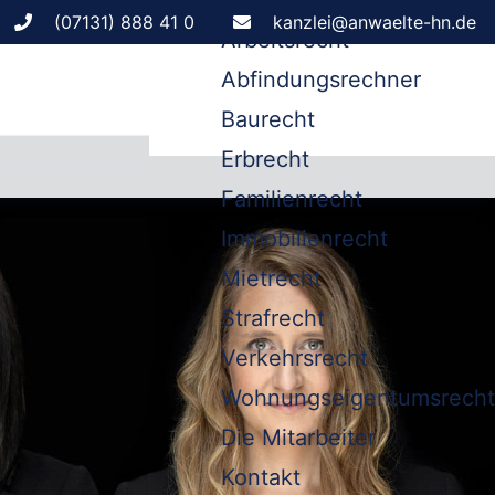
Leistungen
(07131) 888 41 0
kanzlei@anwaelte-hn.de
Arbeitsrecht
Abfindungsrechner
Baurecht
Erbrecht
Familienrecht
Immobilienrecht
Mietrecht
Strafrecht
Verkehrsrecht
Wohnungseigentumsrecht
Die Mitarbeiter
Kontakt