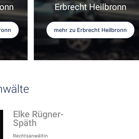
ronn
Erbrecht Heilbronn
ronn
mehr zu Erbrecht Heilbronn
nwälte
Elke Rügner-
Späth
Rechtsanwältin