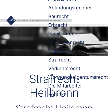
Abfindungsrechner
Baurecht
Erbrecht
Familienrecht
Immobilienrecht
Mietrecht
Strafrecht
Verkehrsrecht
Strafrecht
Wohnungseigentumsrecht
Die Mitarbeiter
Heilbronn
Kontakt