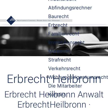
Abfindungsrechner
Baurecht
Erbrecht
Familienrecht
Immobilienrecht
Mietrecht
Strafrecht
Verkehrsrecht
Erbrecht Heilbronn
Wohnungseigentumsrecht
Die Mitarbeiter
Erbrecht Heilbronn Anwalt
Kontakt
ErbrechtHeilbronn ·