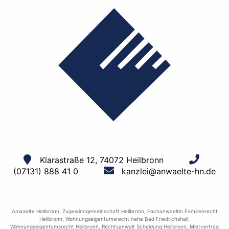
Klarastraße 12, 74072 Heilbronn
(07131) 888 41 0
kanzlei@anwaelte-hn.de
Anwaelte Heilbronn
,
Zugewinngemeinschaft Heilbronn
,
Fachanwaeltin Familienrecht
Heilbronn
,
Wohnungseigentumsrecht nahe Bad Friedrichshall
,
Wohnungseigentumsrecht Heilbronn
,
Rechtsanwalt Scheidung Heilbronn
,
Mietvertrag