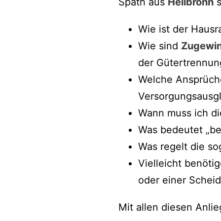
Späth aus
Heilbronn
s
Wie ist der Haus
Wie sind
Zugewin
der Gütertrennun
Welche Ansprüche
Versorgungsausgl
Wann muss ich di
Was bedeutet „beg
Was regelt die so
Vielleicht benöt
oder einer Schei
Mit allen diesen Anli