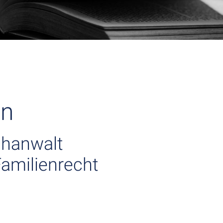
nn
chanwalt
Familienrecht