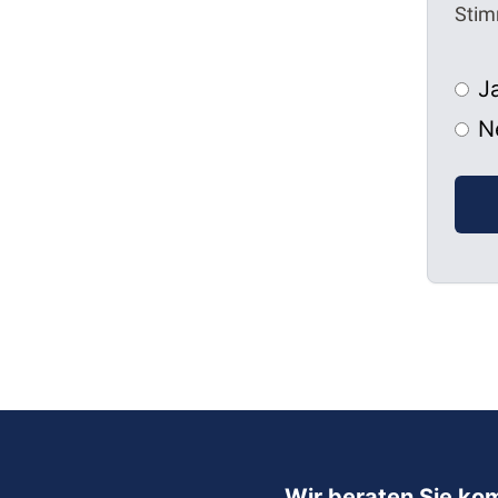
Stim
J
N
Wir beraten Sie ko