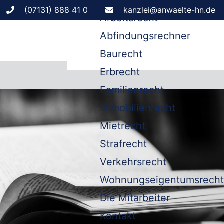
Leistungen
(07131) 888 41 0
kanzlei@anwaelte-hn.de
Arbeitsrecht
Abfindungsrechner
Baurecht
Erbrecht
Familienrecht
Immobilienrecht
Mietrecht
Strafrecht
Verkehrsrecht
Wohnungseigentumsrecht
Die Mitarbeiter
Kontakt