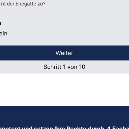
mt der Ehegatte zu?
a
ein
Weiter
Schritt 1 von 10
mpetent und setzen Ihre Rechte durch. 4 Facha