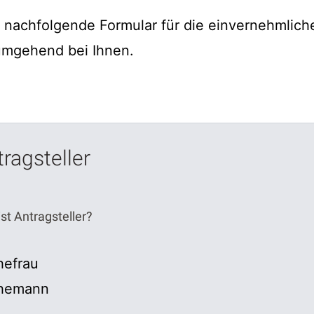
s nachfolgende Formular für die einvernehmlic
umgehend bei Ihnen.
ragsteller
st Antragsteller?
hefrau
hemann