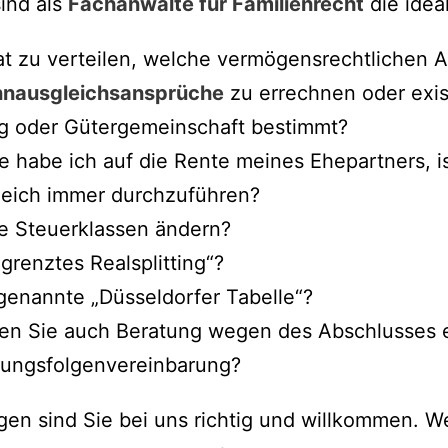
ind als
Fachanwälte für Familienrecht
die idea
rat zu verteilen, welche vermögensrechtlichen 
nausgleichsansprüche
zu errechnen oder exis
g oder Gütergemeinschaft bestimmt?
 habe ich auf die Rente meines Ehepartners, is
eich immer durchzuführen?
e Steuerklassen ändern?
renztes Realsplitting“?
genannte „Düsseldorfer Tabelle“?
igen Sie auch Beratung wegen des Abschlusses
dungsfolgenvereinbarung?
egen sind Sie bei uns richtig und willkommen. W