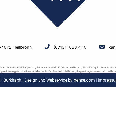
 74072 Heilbronn
(07131) 888 41 0
kan
,
Kanzlei nahe Bad Rappenau
,
Rechtsanwaeltin Erbrecht Heilbronn
,
Scheidung Fachanwaelte H
ugewinnausgleich Heilbronn
,
Mietrecht Fachanwalt Heilbronn
,
Zugewinngemeinschaft Heilbro
bense.com
Impress
l · Burkhardt | Design und Webservice by
|