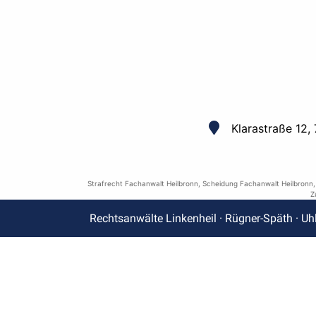
Klarastraße 12,
Strafrecht Fachanwalt Heilbronn
,
Scheidung Fachanwalt Heilbronn
Z
Rechtsanwälte Linkenheil · Rügner-Späth · Uh