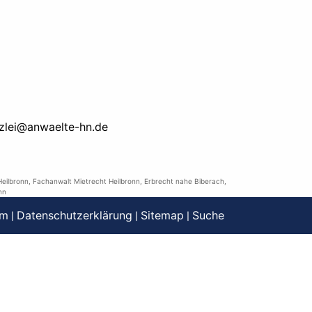
zlei@anwaelte-hn.de
eilbronn
,
Fachanwalt Mietrecht Heilbronn
,
Erbrecht nahe Biberach
,
nn
um
Datenschutzerklärung
Sitemap
Suche
|
|
|