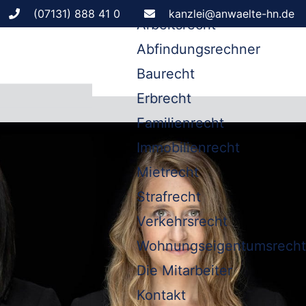
Leistungen
(07131) 888 41 0
kanzlei@anwaelte-hn.de
Arbeitsrecht
Abfindungsrechner
Baurecht
Erbrecht
Familienrecht
Immobilienrecht
Mietrecht
Strafrecht
Verkehrsrecht
Wohnungseigentumsrecht
Die Mitarbeiter
Kontakt