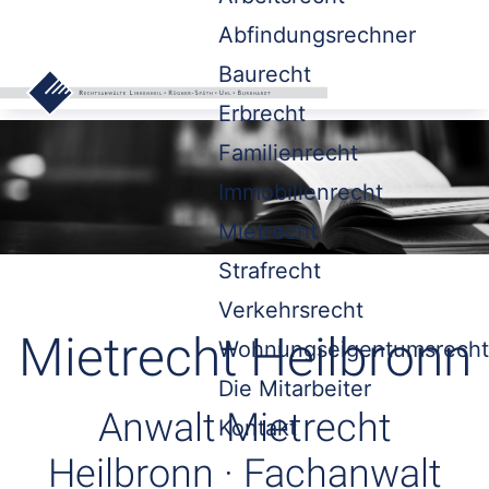
Abfindungsrechner
Baurecht
Erbrecht
Familienrecht
Immobilienrecht
Mietrecht
Strafrecht
Verkehrsrecht
Mietrecht Heilbronn
Wohnungseigentumsrecht
Die Mitarbeiter
Anwalt Mietrecht
Kontakt
Heilbronn · Fachanwalt