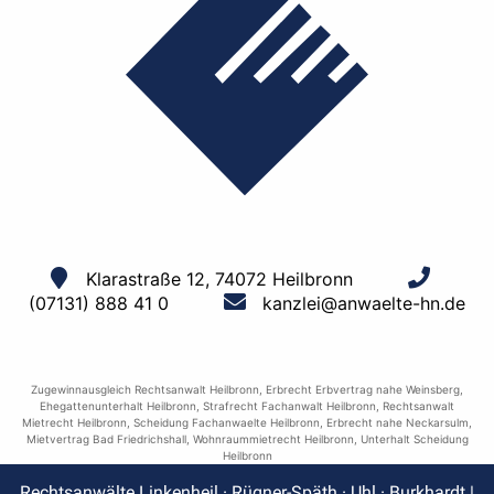
Klarastraße 12, 74072 Heilbronn
(07131) 888 41 0
kanzlei@anwaelte-hn.de
Zugewinnausgleich Rechtsanwalt Heilbronn
,
Erbrecht Erbvertrag nahe Weinsberg
,
Ehegattenunterhalt Heilbronn
,
Strafrecht Fachanwalt Heilbronn
,
Rechtsanwalt
Mietrecht Heilbronn
,
Scheidung Fachanwaelte Heilbronn
,
Erbrecht nahe Neckarsulm
,
Mietvertrag Bad Friedrichshall
,
Wohnraummietrecht Heilbronn
,
Unterhalt Scheidung
Heilbronn
Rechtsanwälte Linkenheil · Rügner-Späth · Uhl · Burkhardt |