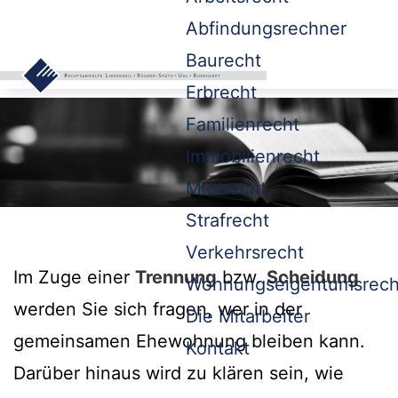
Abfindungsrechner
Baurecht
Erbrecht
Familienrecht
Immobilienrecht
Mietrecht
Strafrecht
Verkehrsrecht
Im Zuge einer
Trennung
bzw.
Scheidung
Wohnungseigentumsrech
werden Sie sich fragen, wer in der
Die Mitarbeiter
gemeinsamen Ehewohnung bleiben kann.
Kontakt
Darüber hinaus wird zu klären sein, wie