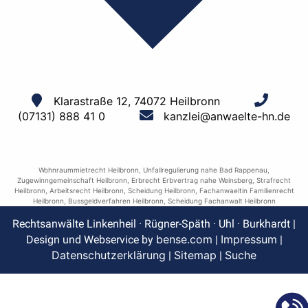
Klarastraße 12, 74072 Heilbronn
(07131) 888 41 0
kanzlei@anwaelte-hn.de
Wohnraummietrecht Heilbronn
,
Unfallregulierung nahe Bad Rappenau
,
Zugewinngemeinschaft Heilbronn
,
Erbrecht Erbvertrag nahe Weinsberg
,
Strafrecht
Heilbronn
,
Arbeitsrecht Heilbronn
,
Scheidung Heilbronn
,
Fachanwaeltin Familienrecht
Heilbronn
,
Bussgeldverfahren Heilbronn
,
Scheidung Fachanwalt Heilbronn
Rechtsanwälte Linkenheil · Rügner-Späth · Uhl · Burkhardt |
bense.com
Impressum
Design und Webservice by
|
|
Datenschutzerklärung
Sitemap
Suche
|
|