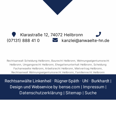
Klarastraße 12, 74072 Heilbronn
(07131) 888 41 0
kanzlei@anwaelte-hn.de
Rechtsanwalt Scheidung Heilbronn
,
Baurecht Heilbronn
,
Wohnungseigentumsrecht
Heilbronn
,
Umgangsrecht Heilbronn
,
Ehegattenunterhalt Heilbronn
,
Scheidung
Fachanwaelte Heilbronn
,
Arbeitsrecht Heilbronn
,
Mietvertrag Heilbronn
,
Rechtsanwalt Wohnungseigentumsrecht Heilbronn
,
Familienrecht Heilbronn
Rechtsanwälte Linkenheil · Rügner-Späth · Uhl · Burkhardt |
bense.com
Impressum
Design und Webservice by
|
|
Datenschutzerklärung
Sitemap
Suche
|
|