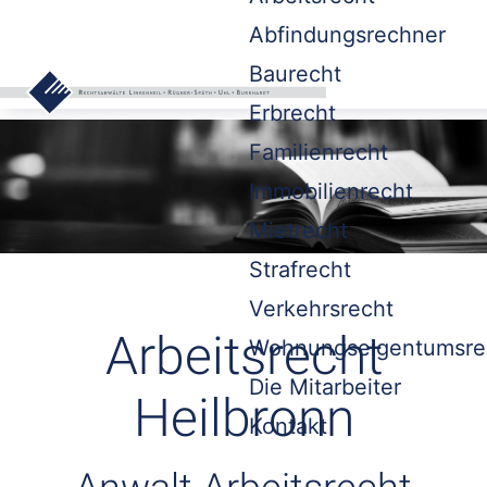
Abfindungsrechner
Baurecht
Erbrecht
Familienrecht
Immobilienrecht
Mietrecht
Strafrecht
Verkehrsrecht
Arbeitsrecht
Wohnungseigentumsre
Die Mitarbeiter
Heilbronn
Kontakt